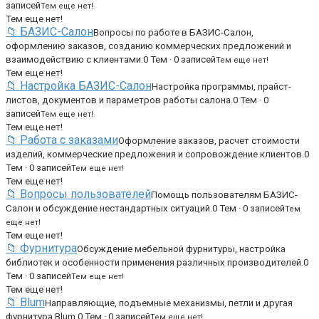
записей
Тем еще нет!
Тем еще нет!
📁 БАЗИС-Салон
Вопросы по работе в БАЗИС-Салон,
оформлению заказов, созданию коммерческих предложений и
взаимодействию с клиентами.
0 Тем · 0 записей
Тем еще нет!
Тем еще нет!
📁 Настройка БАЗИС-Салон
Настройка программы, прайст-
листов, документов и параметров работы салона.
0 Тем · 0
записей
Тем еще нет!
Тем еще нет!
📁 Работа с заказами
Оформление заказов, расчет стоимости
изделий, коммерческие предложения и сопровождение клиентов.
0
Тем · 0 записей
Тем еще нет!
Тем еще нет!
📁 Вопросы пользователей
Помощь пользователям БАЗИС-
Салон и обсуждение нестандартных ситуаций.
0 Тем · 0 записей
Тем
еще нет!
Тем еще нет!
📁 Фурнитура
Обсуждение мебельной фурнитуры, настройка
библиотек и особенности применения различных производителей.
0
Тем · 0 записей
Тем еще нет!
Тем еще нет!
📁 Blum
Направляющие, подъемные механизмы, петли и другая
фурнитура Blum.
0 Тем · 0 записей
Тем еще нет!