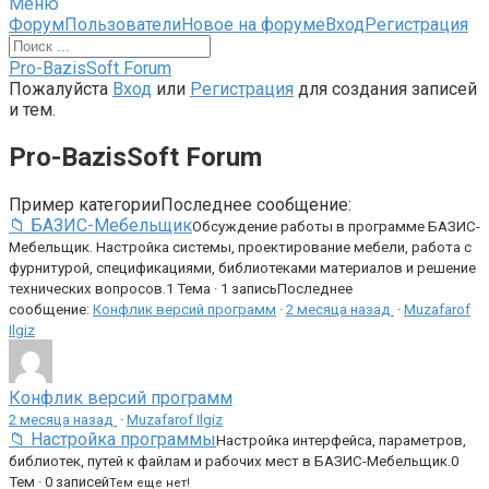
Меню
Навигация
Форум
Пользователи
Новое на форуме
Вход
Регистрация
Форума
Форум
Pro-BazisSoft Forum
breadcrumbs
Пожалуйста
Вход
или
Регистрация
для создания записей
-
и тем.
Вы
здесь:
Pro-BazisSoft Forum
Пример категории
Последнее сообщение:
📁 БАЗИС-Мебельщик
Обсуждение работы в программе БАЗИС-
Мебельщик. Настройка системы, проектирование мебели, работа с
фурнитурой, спецификациями, библиотеками материалов и решение
технических вопросов.
1 Тема · 1 запись
Последнее
сообщение:
Конфлик версий программ
·
2 месяца назад
·
Muzafarof
Ilgiz
Конфлик версий программ
2 месяца назад
·
Muzafarof Ilgiz
📁 Настройка программы
Настройка интерфейса, параметров,
библиотек, путей к файлам и рабочих мест в БАЗИС-Мебельщик.
0
Тем · 0 записей
Тем еще нет!