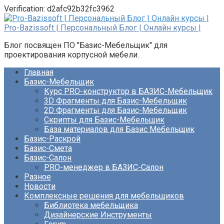
Verification: d2afc92b32fc3962
Перейти
к
Pro-Bazissoft | Персональный Блог | Онлайн курсы |
контенту
Блог посвящен ПО "Базис-Мебельщик" для
проектирования корпусной мебели.
Главная
Базис-Мебельщик
Курс PRO-конструктор в БАЗИС-Мебельщик
3D Фрагменты для Базис-Мебельщик
2D Фрагменты для Базис-Мебельщик
Скрипты для Базис-Мебельщик
База материалов для Базис Мебельщик
Базис-Раскрой
Базис-Смета
Базис-Салон
PRO-менеджер в БАЗИС-Салон
Разное
Новости
Комплексные решения для мебельщиков
Библиотека мебельщика
Дизайнерские Инструменты