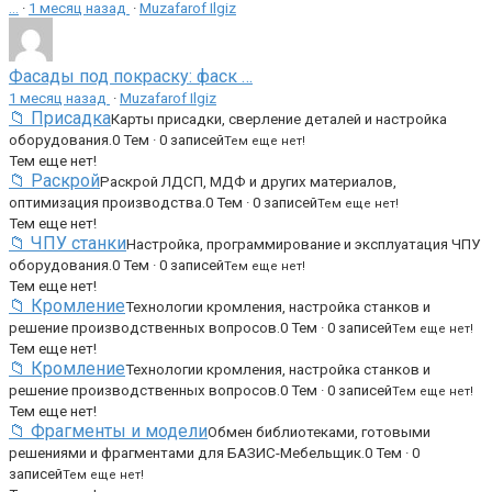
…
·
1 месяц назад
·
Muzafarof Ilgiz
Фасады под покраску: фаск …
1 месяц назад
·
Muzafarof Ilgiz
📁 Присадка
Карты присадки, сверление деталей и настройка
оборудования.
0 Тем · 0 записей
Тем еще нет!
Тем еще нет!
📁 Раскрой
Раскрой ЛДСП, МДФ и других материалов,
оптимизация производства.
0 Тем · 0 записей
Тем еще нет!
Тем еще нет!
📁 ЧПУ станки
Настройка, программирование и эксплуатация ЧПУ
оборудования.
0 Тем · 0 записей
Тем еще нет!
Тем еще нет!
📁 Кромление
Технологии кромления, настройка станков и
решение производственных вопросов.
0 Тем · 0 записей
Тем еще нет!
Тем еще нет!
📁 Кромление
Технологии кромления, настройка станков и
решение производственных вопросов.
0 Тем · 0 записей
Тем еще нет!
Тем еще нет!
📁 Фрагменты и модели
Обмен библиотеками, готовыми
решениями и фрагментами для БАЗИС-Мебельщик.
0 Тем · 0
записей
Тем еще нет!