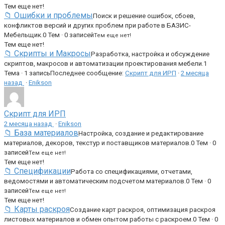
Тем еще нет!
📁 Ошибки и проблемы
Поиск и решение ошибок, сбоев,
конфликтов версий и других проблем при работе в БАЗИС-
Мебельщик.
0 Тем · 0 записей
Тем еще нет!
Тем еще нет!
📁 Скрипты и Макросы
Разработка, настройка и обсуждение
скриптов, макросов и автоматизации проектирования мебели.
1
Тема · 1 запись
Последнее сообщение:
Скрипт для ИРП
·
2 месяца
назад
·
Enikson
Скрипт для ИРП
2 месяца назад
·
Enikson
📁 База материалов
Настройка, создание и редактирование
материалов, декоров, текстур и поставщиков материалов.
0 Тем · 0
записей
Тем еще нет!
Тем еще нет!
📁 Спецификации
Работа со спецификациями, отчетами,
ведомостями и автоматическим подсчетом материалов.
0 Тем · 0
записей
Тем еще нет!
Тем еще нет!
📁 Карты раскроя
Создание карт раскроя, оптимизация раскроя
листовых материалов и обмен опытом работы с раскроем.
0 Тем · 0