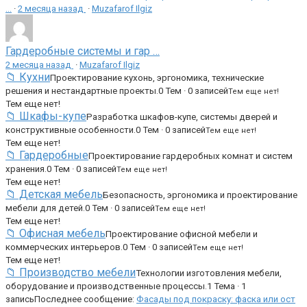
…
·
2 месяца назад
·
Muzafarof Ilgiz
Гардеробные системы и гар …
2 месяца назад
·
Muzafarof Ilgiz
📁 Кухни
Проектирование кухонь, эргономика, технические
решения и нестандартные проекты.
0 Тем · 0 записей
Тем еще нет!
Тем еще нет!
📁 Шкафы-купе
Разработка шкафов-купе, системы дверей и
конструктивные особенности.
0 Тем · 0 записей
Тем еще нет!
Тем еще нет!
📁 Гардеробные
Проектирование гардеробных комнат и систем
хранения.
0 Тем · 0 записей
Тем еще нет!
Тем еще нет!
📁 Детская мебель
Безопасность, эргономика и проектирование
мебели для детей.
0 Тем · 0 записей
Тем еще нет!
Тем еще нет!
📁 Офисная мебель
Проектирование офисной мебели и
коммерческих интерьеров.
0 Тем · 0 записей
Тем еще нет!
Тем еще нет!
📁 Производство мебели
Технологии изготовления мебели,
оборудование и производственные процессы.
1 Тема · 1
запись
Последнее сообщение:
Фасады под покраску: фаска или ост