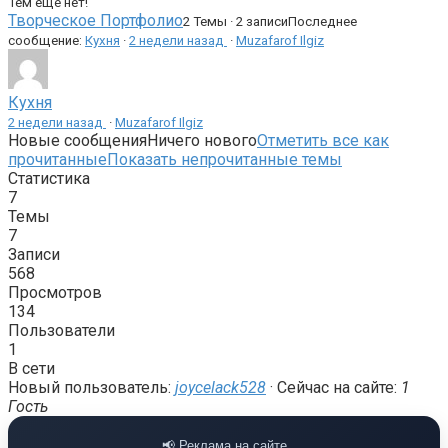
Тем еще нет!
Творческое Портфолио
2 Темы · 2 записи
Последнее
сообщение:
Кухня
·
2 недели назад
·
Muzafarof Ilgiz
Кухня
2 недели назад
·
Muzafarof Ilgiz
Новые сообщения
Ничего нового
Отметить все как
прочитанные
Показать непрочитанные темы
Статистика
7
Темы
7
Записи
568
Просмотров
134
Пользователи
1
В сети
Новый пользователь:
joycelack528
·
Сейчас на сайте:
1
Гость
📢 Реклама на сайте