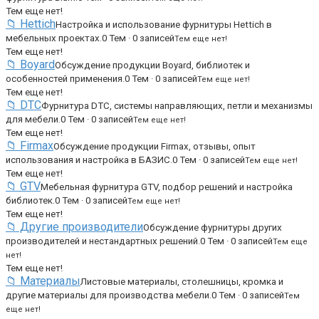
Тем еще нет!
📁 Hettich
Настройка и использование фурнитуры Hettich в
мебельных проектах.
0 Тем · 0 записей
Тем еще нет!
Тем еще нет!
📁 Boyard
Обсуждение продукции Boyard, библиотек и
особенностей применения.
0 Тем · 0 записей
Тем еще нет!
Тем еще нет!
📁 DTC
Фурнитура DTC, системы направляющих, петли и механизмы
для мебели.
0 Тем · 0 записей
Тем еще нет!
Тем еще нет!
📁 Firmax
Обсуждение продукции Firmax, отзывы, опыт
использования и настройка в БАЗИС.
0 Тем · 0 записей
Тем еще нет!
Тем еще нет!
📁 GTV
Мебельная фурнитура GTV, подбор решений и настройка
библиотек.
0 Тем · 0 записей
Тем еще нет!
Тем еще нет!
📁 Другие производители
Обсуждение фурнитуры других
производителей и нестандартных решений.
0 Тем · 0 записей
Тем еще
нет!
Тем еще нет!
📁 Материалы
Листовые материалы, столешницы, кромка и
другие материалы для производства мебели.
0 Тем · 0 записей
Тем
еще нет!