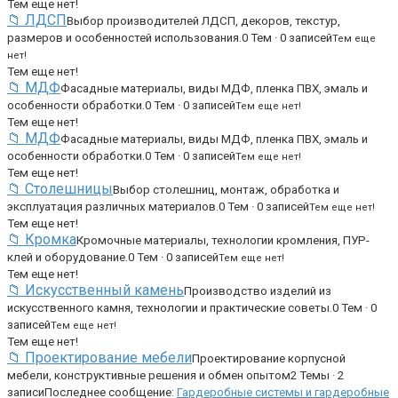
Тем еще нет!
📁 ЛДСП
Выбор производителей ЛДСП, декоров, текстур,
размеров и особенностей использования.
0 Тем · 0 записей
Тем еще
нет!
Тем еще нет!
📁 МДФ
Фасадные материалы, виды МДФ, пленка ПВХ, эмаль и
особенности обработки.
0 Тем · 0 записей
Тем еще нет!
Тем еще нет!
📁 МДФ
Фасадные материалы, виды МДФ, пленка ПВХ, эмаль и
особенности обработки.
0 Тем · 0 записей
Тем еще нет!
Тем еще нет!
📁 Столешницы
Выбор столешниц, монтаж, обработка и
эксплуатация различных материалов.
0 Тем · 0 записей
Тем еще нет!
Тем еще нет!
📁 Кромка
Кромочные материалы, технологии кромления, ПУР-
клей и оборудование.
0 Тем · 0 записей
Тем еще нет!
Тем еще нет!
📁 Искусственный камень
Производство изделий из
искусственного камня, технологии и практические советы.
0 Тем · 0
записей
Тем еще нет!
Тем еще нет!
📁 Проектирование мебели
Проектирование корпусной
мебели, конструктивные решения и обмен опытом
2 Темы · 2
записи
Последнее сообщение:
Гардеробные системы и гардеробные