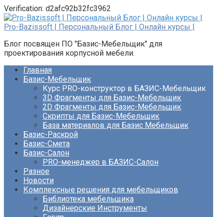
Verification: d2afc92b32fc3962
Перейти
к
Pro-Bazissoft | Персональный Блог | Онлайн курсы |
контенту
Блог посвящен ПО "Базис-Мебельщик" для
проектирования корпусной мебели.
Главная
Базис-Мебельщик
Курс PRO-конструктор в БАЗИС-Мебельщик
3D Фрагменты для Базис-Мебельщик
2D Фрагменты для Базис-Мебельщик
Скрипты для Базис-Мебельщик
База материалов для Базис Мебельщик
Базис-Раскрой
Базис-Смета
Базис-Салон
PRO-менеджер в БАЗИС-Салон
Разное
Новости
Комплексные решения для мебельщиков
Библиотека мебельщика
Дизайнерские Инструменты