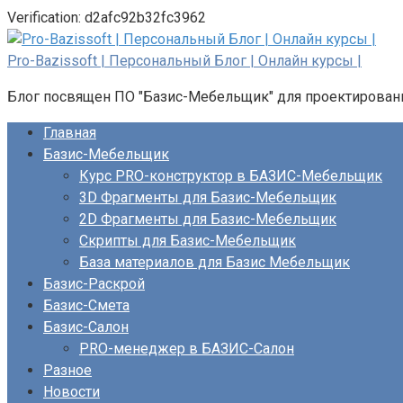
Verification: d2afc92b32fc3962
Перейти
к
Pro-Bazissoft | Персональный Блог | Онлайн курсы |
контенту
Блог посвящен ПО "Базис-Мебельщик" для проектирован
Главная
Базис-Мебельщик
Курс PRO-конструктор в БАЗИС-Мебельщик
3D Фрагменты для Базис-Мебельщик
2D Фрагменты для Базис-Мебельщик
Скрипты для Базис-Мебельщик
База материалов для Базис Мебельщик
Базис-Раскрой
Базис-Смета
Базис-Салон
PRO-менеджер в БАЗИС-Салон
Разное
Новости