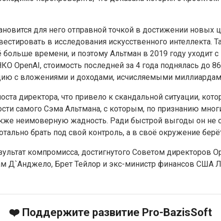
тановится для него отправной точкой в достижении новых це
нвестировать в исследования искусственного интеллекта. Т
 больше времени, и поэтому Альтман в 2019 году уходит с 
 OpenAI, стоимость последней за 4 года поднялась до 86 
цию с вложениями и доходами, исчисляемыми миллиардам
поста директора, что привело к скандальной ситуации, кот
сти самого Сэма Альтмана, с которым, по признанию многих
также неимоверную жадность. Ради быстрой выгоды он не ст
 тотально брать под свой контроль, а в своё окружение бе
зультат компромисса, достигнутого Советом директоров Op
ам Д`Анджело, Брет Тейлор и экс-министр финансов США Л
❤️ Поддержите развитие Pro-BazisSoft