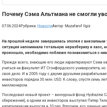
Почему Сэма Альтмана не смогли ув
07.06.2024
Рубрика:
Новости
Автор:
Muzafarof Ilgiz
На прошлой неделе завершилась эпопея с внезапным 
ситуация напоминала тотальную неразбериху и хаос, н
произошло, необходимо поближе познакомиться с ним
Прежде всего, знающие его люди характеризуют Сэма ка
учиться на факультет ИТ Стэнфордского университета, но
своё дело. И в 2005 году с двумя друзьями разрабатыва
инвесторов порядка 30 млн. USD. К слову, спустя семь лет
миллионером.
Последовал новый проект – венчурный фонд Hydrazine Cap
сбережения), а одним из инвесторов выступил Питер Тиль
капитализация выросла в 10 раз. Впрочем, его данные не