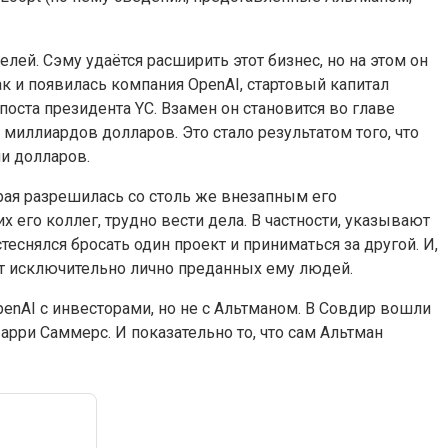
лей. Сэму удаётся расширить этот бизнес, но на этом он
ак и появилась компания OpenAI, стартовый капитал
поста президента YC. Взамен он становится во главе
миллиардов долларов. Это стало результатом того, что
и долларов.
орая разрешилась со столь же внезапным его
 его коллег, трудно вести дела. В частности, указывают
еснялся бросать один проект и приниматься за другой. И,
рёт исключительно лично преданных ему людей.
enAI с инвесторами, но не с Альтманом. В Совдир вошли
арри Саммерс. И показательно то, что сам Альтман