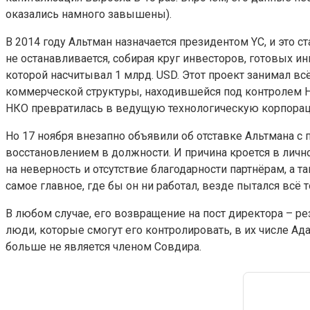
оказались намного завышены).
В 2014 году Альтман назначается президентом YC, и это с
не останавливается, собирая круг инвесторов, готовых и
которой насчитывал 1 млрд. USD. Этот проект занимал всё
коммерческой структуры, находившейся под контролем НКО
НКО превратилась в ведущую технологическую корпора
Но 17 ноября внезапно объявили об отставке Альтмана с 
восстановлением в должности. И причина кроется в лично
на неверность и отсутствие благодарности партнёрам, а 
самое главное, где бы он ни работал, везде пытался всё
В любом случае, его возвращение на пост директора – ре
люди, которые смогут его контролировать, в их числе Ад
больше не является членом Совдира.