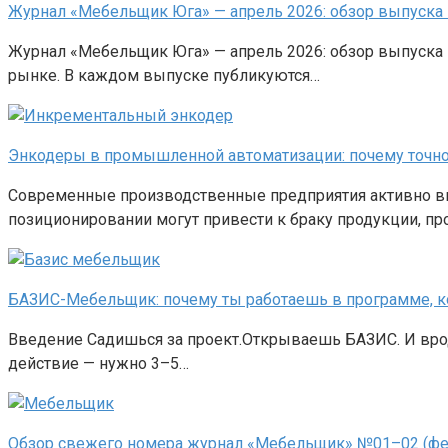
Журнал «Мебельщик Юга» — апрель 2026: обзор выпуска 
Журнал «Мебельщик Юга» — апрель 2026: обзор выпуска
рынке. В каждом выпуске публикуются…
Энкодеры в промышленной автоматизации: почему точно
Современные производственные предприятия активно вн
позиционировании могут привести к браку продукции, п
БАЗИС-Мебельщик: почему ты работаешь в программе, к
Введение Садишься за проект.Открываешь БАЗИС. И вроде
действие — нужно 3–5…
Обзор свежего номера журнал «Мебельщик» №01–02 (фев