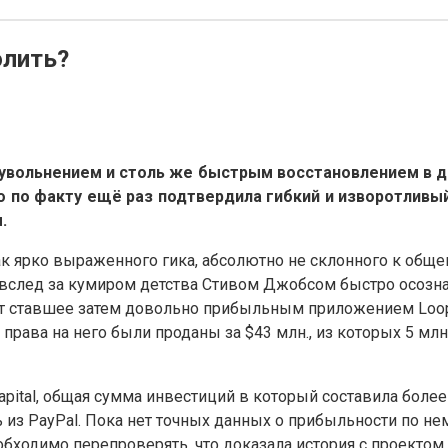
олить?
увольнением и столь же быстрым восстановлением в до
о по факту ещё раз подтвердила гибкий и изворотливый
.
к ярко выраженного гика, абсолютно не склонного к обще
 вслед за кумиром детства Стивом Джобсом быстро осознал
ет ставшее затем довольно прибыльным приложением Loopt
 права на него были проданы за $43 млн., из которых 5 млн
ital, общая сумма инвестиций в который составила более 
 из PayPal. Пока нет точных данных о прибыльности по нем
обходимо перепроверять, что доказала история с проектом